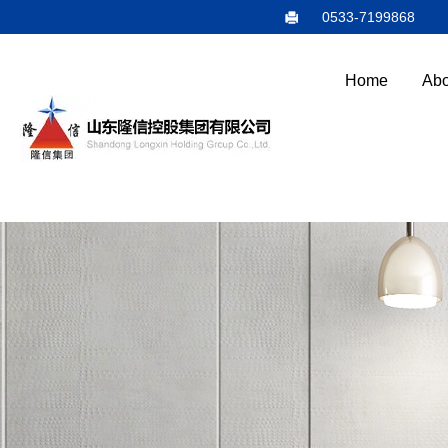
0533-7199868
Home
Abo
E
N