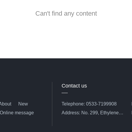
Can't find any content
Contact us
About
New
Telephone: 0533-7199908
Online message
Address: No. 299, Ethylene
Road, Linzi District, Zibo City